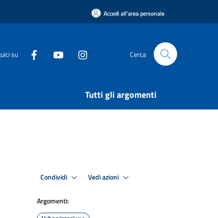
Accedi all'area personale
uici su
Cerca
Tutti gli argomenti
Condividi
Vedi azioni
Argomenti: