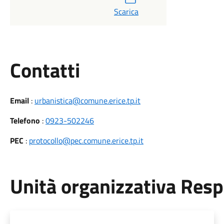
Scarica
Utili
Contatti
Email
:
urbanistica@comune.erice.tp.it
Telefono
:
0923-502246
PEC
:
protocollo@pec.comune.erice.tp.it
Unità organizzativa Res