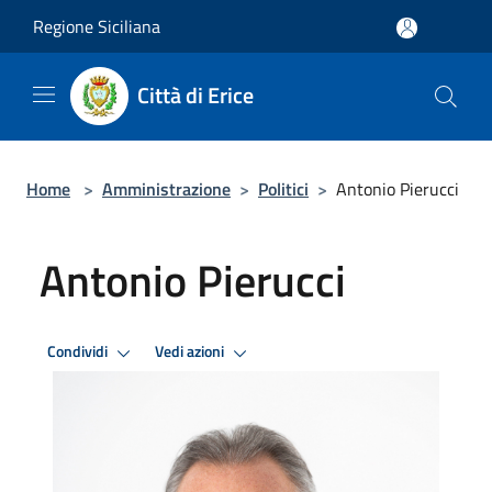
Salta al contenuto principale
Regione Siciliana
Città di Erice
Home
>
Amministrazione
>
Politici
>
Antonio Pierucci
Antonio Pierucci
Condividi
Vedi azioni