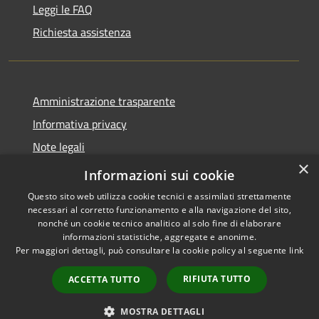
Leggi le FAQ
Richiesta assistenza
Amministrazione trasparente
Informativa privacy
Note legali
×
Dichiarazione di accessibilità
Informazioni sui cookie
Questo sito web utilizza cookie tecnici e assimilati strettamente
necessari al corretto funzionamento e alla navigazione del sito,
nonché un cookie tecnico analitico al solo fine di elaborare
informazioni statistiche, aggregate e anonime.
RSS
Copyright © 2026 • Città di
Per maggiori dettagli, può consultare la cookie policy al seguente
link
Accessibilità
Erice • Powered by
Privacy
Municipium
Accesso
•
RIFIUTA TUTTO
ACCETTA TUTTO
Cookie
redazione
Mappa del sito
MOSTRA DETTAGLI