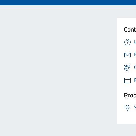
Cont
Prob