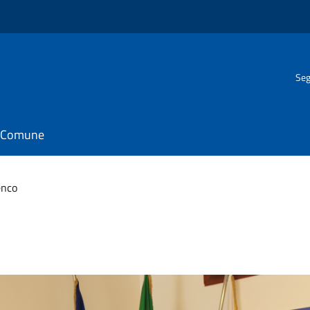
Seg
il Comune
enco