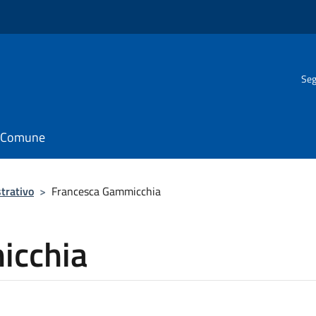
Seg
il Comune
trativo
>
Francesca Gammicchia
icchia