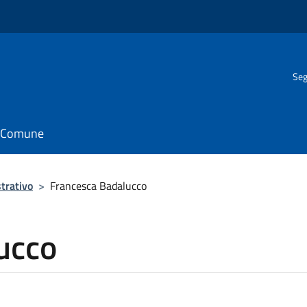
Seg
il Comune
trativo
>
Francesca Badalucco
ucco