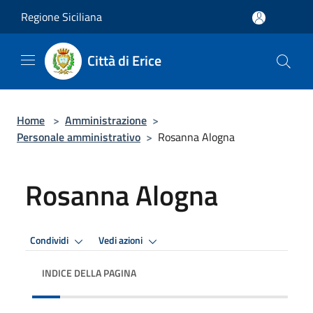
Salta al contenuto principale
Regione Siciliana
Città di Erice
Home
>
Amministrazione
>
Personale amministrativo
>
Rosanna Alogna
Rosanna Alogna
Condividi
Vedi azioni
INDICE DELLA PAGINA