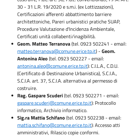
30 - 31 L.R. 19/2020 e s.m.i. (ex Lottizzazioni),
Certificazioni afferenti abbattimento barriere
architettoniche, Pareri urbanistici pratiche SUAP,
Procedure Valutazione d'Incidenza Ambientale,
Certificati unità collabenti/inagibilità.
Geom. Matteo Terranova
(tel. 0923 502241 - email:
matteo.terranova@comune.erice.tp.it
)
-
Geom.
Antonina Aleo
(tel. 0923 502227 - email:
antonina.aleo@comune.erice.tp.it
): C.I.L.A., C.D.U.
(Certificato di Destinazione Urbanistica), S.C.I.A.,
S.C.I.A. art. 37, S.C.I.A. alternativa al permesso di
costruire.
Rag. Gaspare Scuderi
(tel. 0923 502271 - email:
gaspare.scuderi@comune.erice.tp.it
): Protocollo
informatico, Archivio informatico.
Sig.ra Mattia Schifano
(tel. 0923 502238 - email:
mattia.schifano@comune.erice.tp.it
): Accesso atti
amministrativi, Rilascio copie conformi.