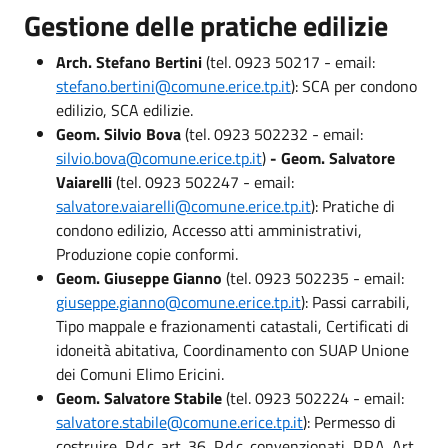
Gestione delle pratiche edilizie
Arch. Stefano Bertini
(tel. 0923 50217 - email:
stefano.bertini@comune.erice.tp.it
): SCA per condono
edilizio, SCA edilizie.
Geom. Silvio Bova
(tel. 0923 502232 - email:
silvio.bova@comune.erice.tp.it
)
- Geom. Salvatore
Vaiarelli
(tel. 0923 502247 - email:
salvatore.vaiarelli@comune.erice.tp.it
): Pratiche di
condono edilizio, Accesso atti amministrativi,
Produzione copie conformi.
Geom. Giuseppe Gianno
(tel. 0923 502235 - email:
giuseppe.gianno@comune.erice.tp.it
): Passi carrabili,
Tipo mappale e frazionamenti catastali, Certificati di
idoneità abitativa, Coordinamento con SUAP Unione
dei Comuni Elimo Ericini.
Geom. Salvatore Stabile
(tel. 0923 502224 - email:
salvatore.stabile@comune.erice.tp.it
): Permesso di
costruire, P.d.c. art. 36, P.d.c. convenzionati, P.P.A. Art.