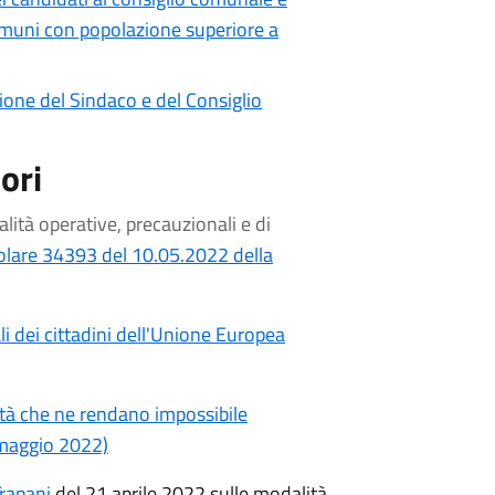
comuni con popolazione superiore a
zione del Sindaco e del Consiglio
ori
lità operative, precauzionali e di
colare 34393 del 10.05.2022 della
i dei cittadini dell'Unione Europea
mità che ne rendano impossibile
 maggio 2022)
Trapani
del 21 aprile 2022 sulle modalità