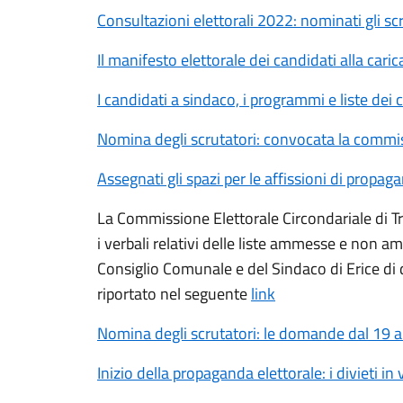
Consultazioni elettorali 2022: nominati gli sc
Il manifesto elettorale dei candidati alla car
I candidati a sindaco, i programmi e liste dei
Nomina degli scrutatori: convocata la commi
Assegnati gli spazi per le affissioni di propag
La Commissione Elettorale Circondariale di T
i verbali relativi delle liste ammesse e non a
Consiglio Comunale e del Sindaco di Erice 
riportato nel seguente
link
Nomina degli scrutatori: le domande dal 19 
Inizio della propaganda elettorale: i divieti i