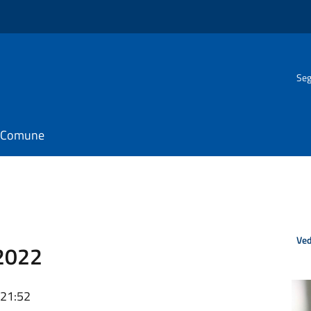
Seg
il Comune
Ved
 2022
 21:52