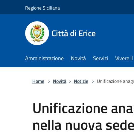
Salta al contenuto principale
Regione Siciliana
Città di Erice
Amministrazione
Novità
Servizi
Vivere 
Home
>
Novità
>
Notizie
>
Unificazione anagr
Unificazione anag
nella nuova sede