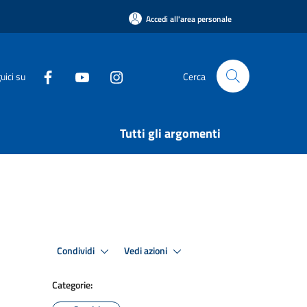
Accedi all'area personale
uici su
Cerca
Tutti gli argomenti
Condividi
Vedi azioni
Categorie: