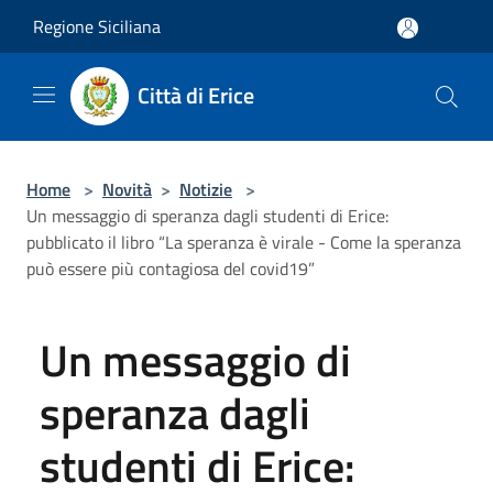
Salta al contenuto principale
Regione Siciliana
Città di Erice
Home
>
Novità
>
Notizie
>
Un messaggio di speranza dagli studenti di Erice:
pubblicato il libro “La speranza è virale - Come la speranza
può essere più contagiosa del covid19”
Un messaggio di
speranza dagli
studenti di Erice: