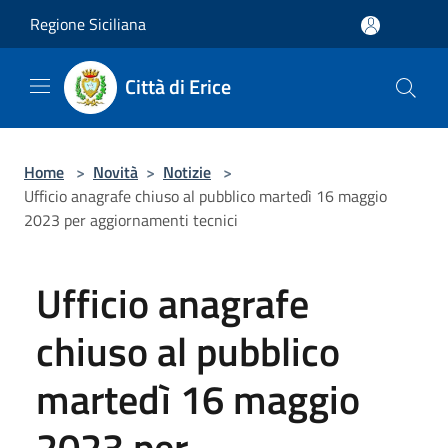
Salta al contenuto principale
Regione Siciliana
Città di Erice
Home
>
Novità
>
Notizie
>
Ufficio anagrafe chiuso al pubblico martedì 16 maggio
2023 per aggiornamenti tecnici
Ufficio anagrafe
chiuso al pubblico
martedì 16 maggio
2023 per