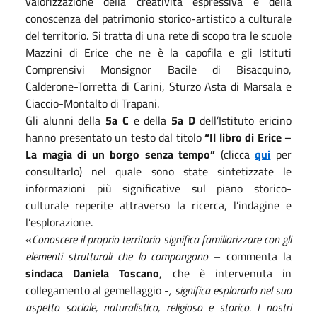
valorizzazione della creatività espressiva e della
conoscenza del patrimonio storico-artistico a culturale
del territorio. Si tratta di una rete di scopo tra le scuole
Mazzini di Erice che ne è la capofila e gli Istituti
Comprensivi Monsignor Bacile di Bisacquino,
Calderone-Torretta di Carini, Sturzo Asta di Marsala e
Ciaccio-Montalto di Trapani.
Gli alunni della
5a C
e della
5a D
dell’Istituto ericino
hanno presentato un testo dal titolo
“Il libro di Erice –
La magia di un borgo senza tempo”
(clicca
qui
per
consultarlo) nel quale sono state sintetizzate le
informazioni più significative sul piano storico-
culturale reperite attraverso la ricerca, l’indagine e
l’esplorazione.
«
Conoscere il proprio territorio significa familiarizzare con gli
elementi strutturali che lo compongono
– commenta la
sindaca Daniela Toscano
, che è intervenuta in
collegamento al gemellaggio -
, significa esplorarlo nel suo
aspetto sociale, naturalistico, religioso e storico. I nostri