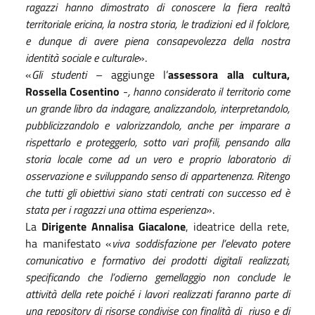
ragazzi hanno dimostrato di conoscere la fiera realtà
territoriale ericina, la nostra storia, le tradizioni ed il folclore,
e dunque di avere piena consapevolezza della nostra
identità sociale e culturale
».
«
Gli studenti
– aggiunge l’
assessora alla cultura,
Rossella Cosentino
-
, hanno considerato il territorio come
un grande libro da indagare, analizzandolo, interpretandolo,
pubblicizzandolo e valorizzandolo, anche per imparare a
rispettarlo e proteggerlo, sotto vari profili, pensando alla
storia locale come ad un vero e proprio laboratorio di
osservazione e sviluppando senso di appartenenza. Ritengo
che tutti gli obiettivi siano stati centrati con successo ed è
stata per i ragazzi una ottima esperienza
».
La
Dirigente Annalisa Giacalone
, ideatrice della rete,
ha manifestato «
viva soddisfazione per l’elevato potere
comunicativo e formativo dei prodotti digitali realizzati,
specificando che l’odierno gemellaggio non conclude le
attività della rete poiché i lavori realizzati faranno parte di
una repository di risorse condivise con finalità di riuso e di