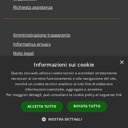
Richiesta assistenza
Amministrazione trasparente
Informativa privacy
Note legali
×
Dichiarazione di accessibilità
Informazioni sui cookie
Questo sito web utilizza cookie tecnici e assimilati strettamente
necessari al corretto funzionamento e alla navigazione del sito,
nonché un cookie tecnico analitico al solo fine di elaborare
informazioni statistiche, aggregate e anonime.
RSS
Copyright © 2026 • Città di
Per maggiori dettagli, può consultare la cookie policy al seguente
link
Accessibilità
Erice • Powered by
Privacy
Municipium
Accesso
•
RIFIUTA TUTTO
ACCETTA TUTTO
Cookie
redazione
Mappa del sito
MOSTRA DETTAGLI