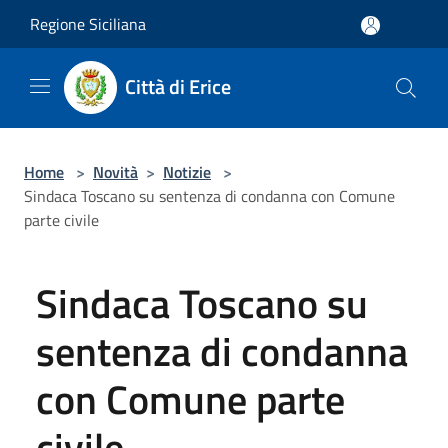
Salta al contenuto principale
Regione Siciliana
Città di Erice
Home
>
Novità
>
Notizie
>
Sindaca Toscano su sentenza di condanna con Comune
parte civile
Sindaca Toscano su
sentenza di condanna
con Comune parte
civile