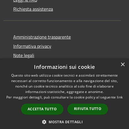
Richiesta assistenza
Amministrazione trasparente
Informativa privacy
Note legali
×
Dichiarazione di accessibilità
Informazioni sui cookie
Questo sito web utilizza cookie tecnici e assimilati strettamente
necessari al corretto funzionamento e alla navigazione del sito,
nonché un cookie tecnico analitico al solo fine di elaborare
informazioni statistiche, aggregate e anonime.
RSS
Copyright © 2026 • Città di
Per maggiori dettagli, può consultare la cookie policy al seguente
link
Accessibilità
Erice • Powered by
Privacy
Municipium
Accesso
•
RIFIUTA TUTTO
ACCETTA TUTTO
Cookie
redazione
Mappa del sito
MOSTRA DETTAGLI