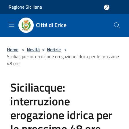
Salta al contenuto principale
Regione Siciliana
Città di Erice
Home
>
Novità
>
Notizie
>
Siciliacque: interruzione erogazione idrica per le prossime
48 ore
Siciliacque:
interruzione
erogazione idrica per
le prossime 48 ore