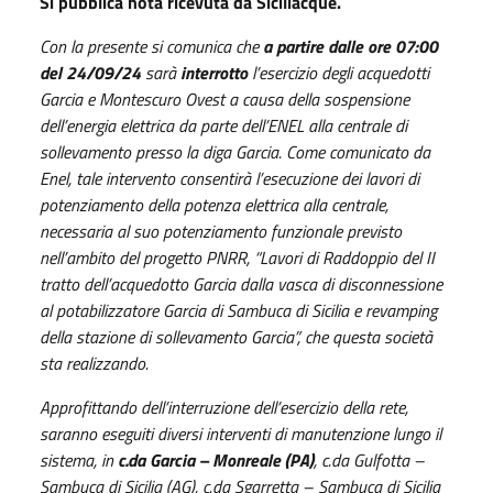
Si pubblica nota ricevuta da Siciliacque.
Con la presente si comunica che
a partire dalle ore 07:00
del 24/09/24
sarà
interrotto
l’esercizio degli acquedotti
Garcia e Montescuro Ovest a causa della sospensione
dell’energia elettrica da parte dell’ENEL alla centrale di
sollevamento presso la diga Garcia. Come comunicato da
Enel, tale intervento consentirà l’esecuzione dei lavori di
potenziamento della potenza elettrica alla centrale,
necessaria al suo potenziamento funzionale previsto
nell’ambito del progetto PNRR, “Lavori di Raddoppio del II
tratto dell’acquedotto Garcia dalla vasca di disconnessione
al potabilizzatore Garcia di Sambuca di Sicilia e revamping
della stazione di sollevamento Garcia”, che questa società
sta realizzando.
Approfittando dell’interruzione dell’esercizio della rete,
saranno eseguiti diversi interventi di manutenzione lungo il
sistema, in
c.da Garcia – Monreale (PA)
, c.da Gulfotta –
Sambuca di Sicilia (AG), c.da Sgarretta – Sambuca di Sicilia