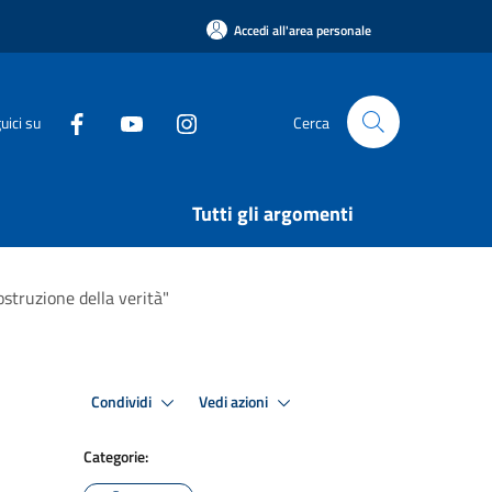
Accedi all'area personale
uici su
Cerca
Tutti gli argomenti
ostruzione della verità"
Condividi
Vedi azioni
Categorie: