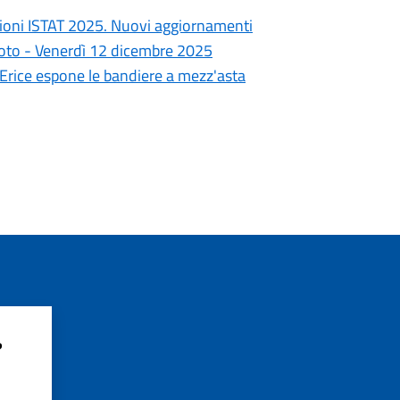
ioni ISTAT 2025. Nuovi aggiornamenti
goto - Venerdì 12 dicembre 2025
i Erice espone le bandiere a mezz'asta
?