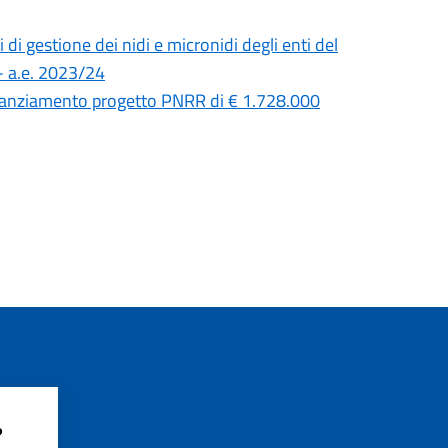
 di gestione dei nidi e micronidi degli enti del
 - a.e. 2023/24
nanziamento progetto PNRR di € 1.728.000
?