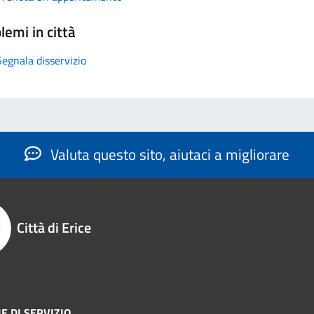
lemi in città
Segnala disservizio
Valuta questo sito, aiutaci a migliorare
Città di Erice
E DI SERVIZIO