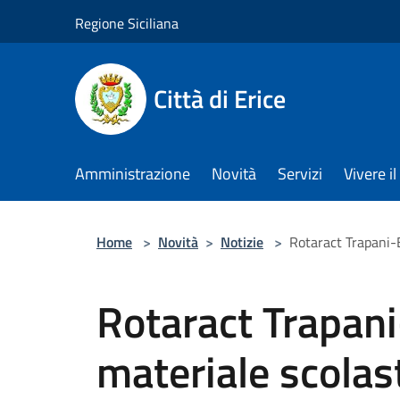
Salta al contenuto principale
Regione Siciliana
Città di Erice
Amministrazione
Novità
Servizi
Vivere 
Home
>
Novità
>
Notizie
>
Rotaract Trapani-E
Rotaract Trapani
materiale scolas