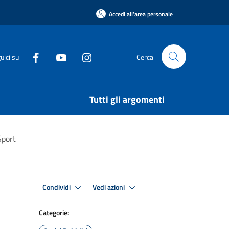
Accedi all'area personale
uici su
Cerca
Tutti gli argomenti
Sport
Condividi
Vedi azioni
Categorie: