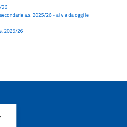
5/26
 secondarie a.s. 2025/26 - al via da oggi le
a.s. 2025/26
?