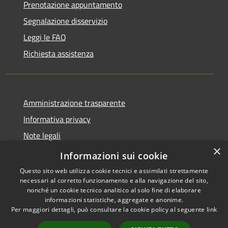
Prenotazione appuntamento
Segnalazione disservizio
Leggi le FAQ
Richiesta assistenza
Amministrazione trasparente
Informativa privacy
Note legali
×
Dichiarazione di accessibilità
Informazioni sui cookie
Questo sito web utilizza cookie tecnici e assimilati strettamente
necessari al corretto funzionamento e alla navigazione del sito,
nonché un cookie tecnico analitico al solo fine di elaborare
informazioni statistiche, aggregate e anonime.
RSS
Copyright © 2026 • Città di
Per maggiori dettagli, può consultare la cookie policy al seguente
link
Accessibilità
Erice • Powered by
Privacy
Municipium
Accesso
•