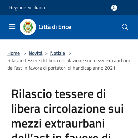
Salta al contenuto principale
Regione Siciliana
Città di Erice
Home
>
Novità
>
Notizie
>
Rilascio tessere di libera circolazione sui mezzi extraurbani
dell’ast in favore di portatori di handicap anno 2021
Rilascio tessere di
libera circolazione sui
mezzi extraurbani
dell’ast in favore di