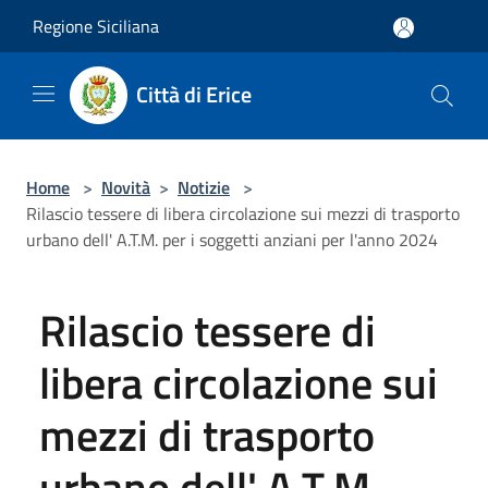
Salta al contenuto principale
Regione Siciliana
Città di Erice
Home
>
Novità
>
Notizie
>
Rilascio tessere di libera circolazione sui mezzi di trasporto
urbano dell' A.T.M. per i soggetti anziani per l'anno 2024
Rilascio tessere di
libera circolazione sui
mezzi di trasporto
urbano dell' A.T.M.