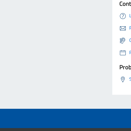
Cont
Prob