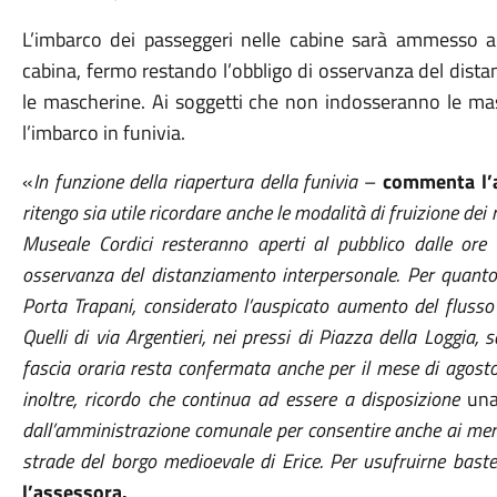
L’imbarco dei passeggeri nelle cabine sarà ammesso a
cabina, fermo restando l’obbligo di osservanza del dista
le mascherine. Ai soggetti che non indosseranno le m
l’imbarco in funivia.
«
In funzione della riapertura della funivia
–
commenta l’a
ritengo sia utile ricordare anche le modalità di fruizione dei no
Museale Cordici resteranno aperti al pubblico dalle ore
osservanza del distanziamento interpersonale. Per quanto co
Porta Trapani, considerato l’auspicato aumento del flusso t
Quelli di via Argentieri, nei pressi di Piazza della Loggia,
fascia oraria
r
esta confermata anche per il mese di agosto. 
inoltre,
ricordo che continua ad essere a disposizione
un
dall’amministrazione comunale per consentire anche ai meno
strade del borgo medioevale di Erice. Per usufruirne baste
l’assessora.