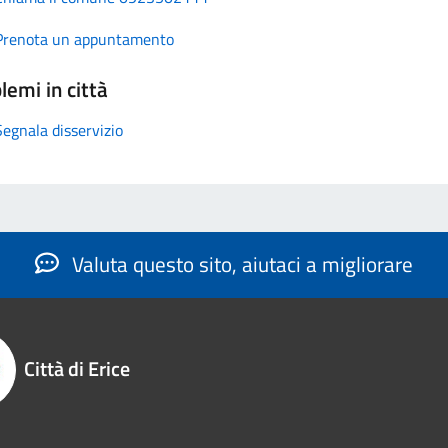
Prenota un appuntamento
lemi in città
Segnala disservizio
Valuta questo sito, aiutaci a migliorare
Città di Erice