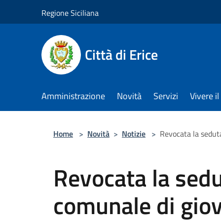
Salta al contenuto principale
Regione Siciliana
Città di Erice
Amministrazione
Novità
Servizi
Vivere 
Home
>
Novità
>
Notizie
>
Revocata la seduta
Revocata la sedu
comunale di giov