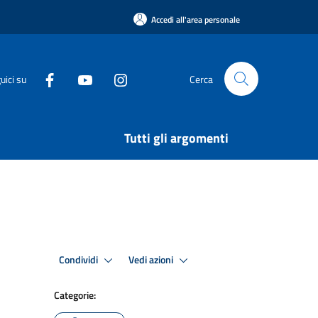
Accedi all'area personale
uici su
Cerca
Tutti gli argomenti
Condividi
Vedi azioni
Categorie: