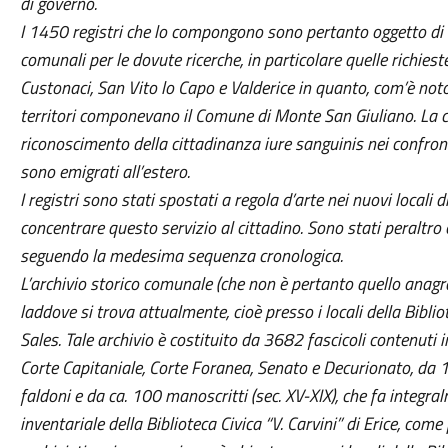
di governo.
I 1450 registri che lo compongono sono pertanto oggetto di 
comunali per le dovute ricerche, in particolare quelle richies
Custonaci, San Vito lo Capo e Valderice in quanto, com’è no
territori componevano il Comune di Monte San Giuliano. La c
riconoscimento della cittadinanza iure sanguinis nei confronti
sono emigrati all’estero.
I registri sono stati spostati a regola d’arte nei nuovi locali
concentrare questo servizio al cittadino. Sono stati peraltro c
seguendo la medesima sequenza cronologica.
L’archivio storico comunale (che non è pertanto quello anagra
laddove si trova attualmente, cioè presso i locali della Bibliot
Sales. Tale archivio è costituito da 3682 fascicoli contenuti i
Corte Capitaniale, Corte Foranea, Senato e Decurionato, da 
faldoni e da ca. 100 manoscritti (sec. XV-XIX), che fa integra
inventariale della Biblioteca Civica “V. Carvini” di Erice, come