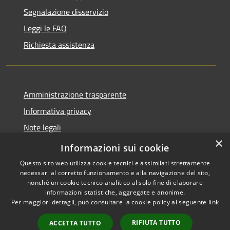
Segnalazione disservizio
Leggi le FAQ
Richiesta assistenza
Amministrazione trasparente
Informativa privacy
Note legali
×
Dichiarazione di accessibilità
Informazioni sui cookie
Questo sito web utilizza cookie tecnici e assimilati strettamente
necessari al corretto funzionamento e alla navigazione del sito,
nonché un cookie tecnico analitico al solo fine di elaborare
informazioni statistiche, aggregate e anonime.
RSS
Copyright © 2026 • Città di
Per maggiori dettagli, può consultare la cookie policy al seguente
link
Accessibilità
Erice • Powered by
Privacy
Municipium
Accesso
•
RIFIUTA TUTTO
ACCETTA TUTTO