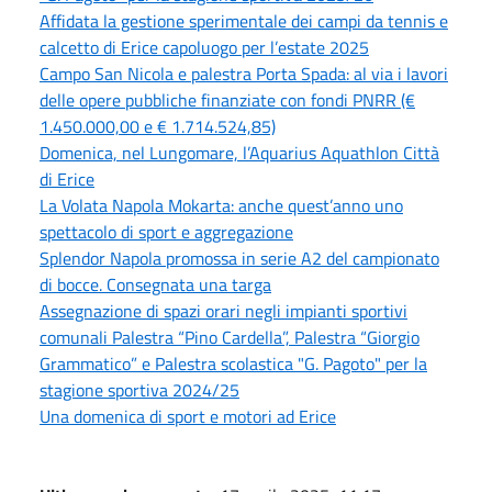
Affidata la gestione sperimentale dei campi da tennis e
calcetto di Erice capoluogo per l’estate 2025
Campo San Nicola e palestra Porta Spada: al via i lavori
delle opere pubbliche finanziate con fondi PNRR (€
1.450.000,00 e € 1.714.524,85)
Domenica, nel Lungomare, l’Aquarius Aquathlon Città
di Erice
La Volata Napola Mokarta: anche quest’anno uno
spettacolo di sport e aggregazione
Splendor Napola promossa in serie A2 del campionato
di bocce. Consegnata una targa
Assegnazione di spazi orari negli impianti sportivi
comunali Palestra “Pino Cardella”, Palestra “Giorgio
Grammatico” e Palestra scolastica "G. Pagoto" per la
stagione sportiva 2024/25
Una domenica di sport e motori ad Erice