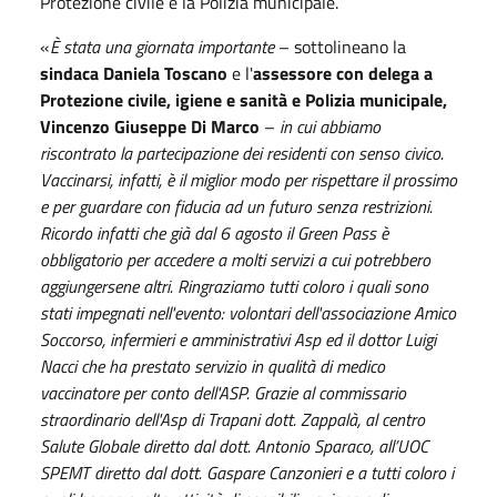
Protezione civile e la Polizia municipale.
«
È stata una giornata importante
– sottolineano la
sindaca Daniela Toscano
e l'
assessore con delega a
Protezione civile, igiene e sanità e Polizia municipale,
Vincenzo Giuseppe Di Marco
–
in cui abbiamo
riscontrato la partecipazione dei residenti con senso civico.
Vaccinarsi, infatti, è il miglior modo per rispettare il prossimo
e per guardare con fiducia ad un futuro senza restrizioni.
Ricordo infatti che già dal 6 agosto il Green Pass è
obbligatorio per accedere a molti servizi a cui potrebbero
aggiungersene altri. Ringraziamo tutti coloro i quali sono
stati impegnati nell'evento: volontari dell'associazione Amico
Soccorso, infermieri e amministrativi Asp ed il dottor Luigi
Nacci che ha prestato servizio in qualità di medico
vaccinatore per conto dell'ASP. Grazie al commissario
straordinario dell'Asp di Trapani dott. Zappalà, al centro
Salute Globale diretto dal dott. Antonio Sparaco, all’UOC
SPEMT diretto dal dott. Gaspare Canzonieri e a tutti coloro i