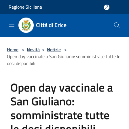
Salta al contenuto principale
Regione Siciliana
Città di Erice
Home
>
Novità
>
Notizie
>
Open day vaccinale a San Giuliano: somministrate tutte le
dosi disponibili
Open day vaccinale a
San Giuliano:
somministrate tutte
le dosi disponibili