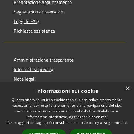
Prenotazione appuntamento
Segnalazione disservizio
Leggi le FAQ
Richiesta assistenza
Amministrazione trasparente
Informativa privacy
Note legali
×
Dichiarazione di accessibilità
Informazioni sui cookie
Questo sito web utilizza cookie tecnici e assimilati strettamente
necessari al corretto funzionamento e alla navigazione del sito,
nonché un cookie tecnico analitico al solo fine di elaborare
informazioni statistiche, aggregate e anonime.
RSS
Copyright © 2026 • Città di
Per maggiori dettagli, può consultare la cookie policy al seguente
link
Accessibilità
Erice • Powered by
Privacy
Municipium
Accesso
•