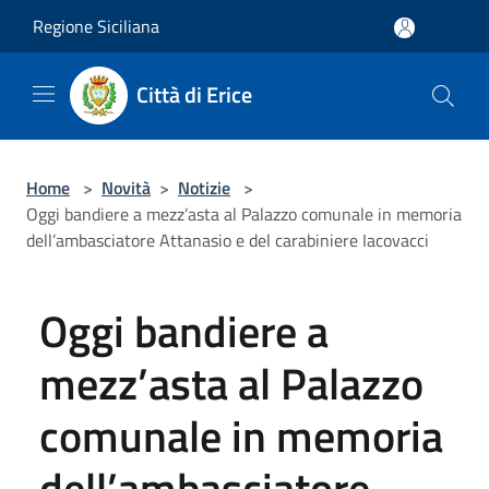
Salta al contenuto principale
Regione Siciliana
Città di Erice
Home
>
Novità
>
Notizie
>
Oggi bandiere a mezz’asta al Palazzo comunale in memoria
dell’ambasciatore Attanasio e del carabiniere Iacovacci
Oggi bandiere a
mezz’asta al Palazzo
comunale in memoria
dell’ambasciatore