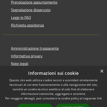
Prenotazione appuntamento
Segnalazione disservizio
Leggi le FAQ
Richiesta assistenza
Amministrazione trasparente
Informativa privacy
Note legali
×
Dichiarazione di accessibilità
Informazioni sui cookie
Questo sito web utilizza cookie tecnici e assimilati strettamente
necessari al corretto funzionamento e alla navigazione del sito,
nonché un cookie tecnico analitico al solo fine di elaborare
informazioni statistiche, aggregate e anonime.
RSS
Copyright © 2026 • Città di
Per maggiori dettagli, può consultare la cookie policy al seguente
link
Accessibilità
Erice • Powered by
Privacy
Municipium
Accesso
•