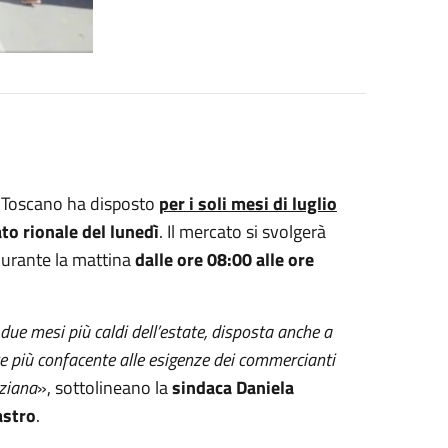
 Toscano ha disposto
per i soli mesi di luglio
to rionale del lunedì
. Il mercato si svolgerà
durante la mattina
dalle ore 08:00 alle ore
 due mesi più caldi dell’estate, disposta anche a
ere più confacente alle esigenze dei commercianti
nziana
», sottolineano la
sindaca Daniela
astro
.