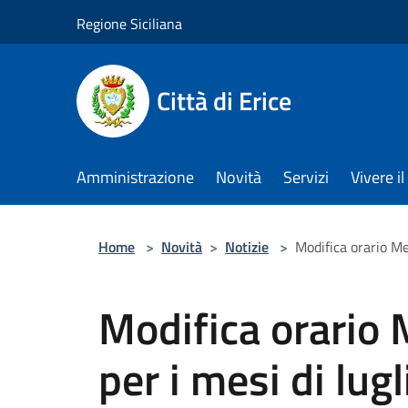
Salta al contenuto principale
Regione Siciliana
Città di Erice
Amministrazione
Novità
Servizi
Vivere 
Home
>
Novità
>
Notizie
>
Modifica orario Me
Modifica orario 
per i mesi di lug