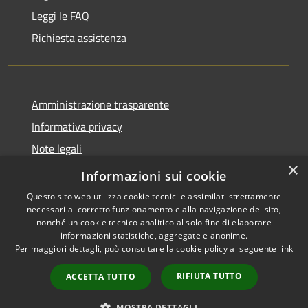
Leggi le FAQ
Richiesta assistenza
Amministrazione trasparente
Informativa privacy
Note legali
×
Dichiarazione di accessibilità
Informazioni sui cookie
Questo sito web utilizza cookie tecnici e assimilati strettamente
necessari al corretto funzionamento e alla navigazione del sito,
nonché un cookie tecnico analitico al solo fine di elaborare
informazioni statistiche, aggregate e anonime.
RSS
Copyright © 2026 • Città di
Per maggiori dettagli, può consultare la cookie policy al seguente
link
Accessibilità
Erice • Powered by
Privacy
Municipium
Accesso
•
RIFIUTA TUTTO
ACCETTA TUTTO
Cookie
redazione
Mappa del sito
MOSTRA DETTAGLI