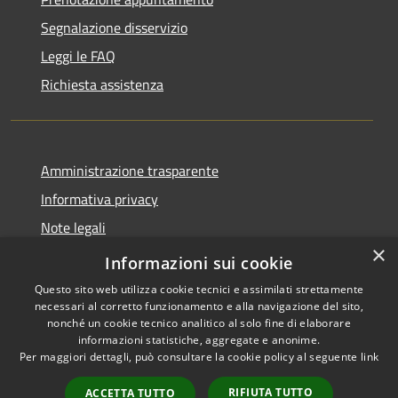
Segnalazione disservizio
Leggi le FAQ
Richiesta assistenza
Amministrazione trasparente
Informativa privacy
Note legali
×
Dichiarazione di accessibilità
Informazioni sui cookie
Questo sito web utilizza cookie tecnici e assimilati strettamente
necessari al corretto funzionamento e alla navigazione del sito,
nonché un cookie tecnico analitico al solo fine di elaborare
informazioni statistiche, aggregate e anonime.
RSS
Copyright © 2026 • Città di
Per maggiori dettagli, può consultare la cookie policy al seguente
link
Accessibilità
Erice • Powered by
Privacy
Municipium
Accesso
•
RIFIUTA TUTTO
ACCETTA TUTTO