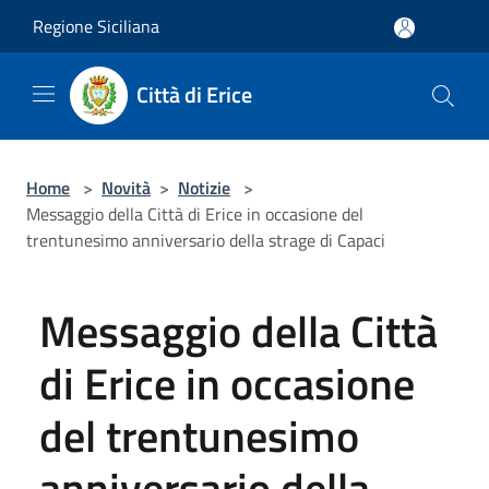
Salta al contenuto principale
Regione Siciliana
Città di Erice
Home
>
Novità
>
Notizie
>
Messaggio della Città di Erice in occasione del
trentunesimo anniversario della strage di Capaci
Messaggio della Città
di Erice in occasione
del trentunesimo
anniversario della