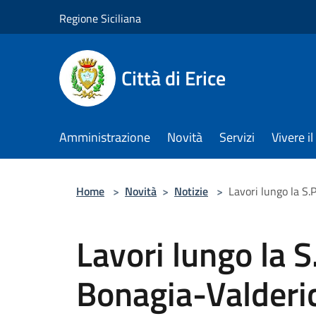
Salta al contenuto principale
Regione Siciliana
Città di Erice
Amministrazione
Novità
Servizi
Vivere 
Home
>
Novità
>
Notizie
>
Lavori lungo la S.P
Lavori lungo la S
Bonagia-Valderice