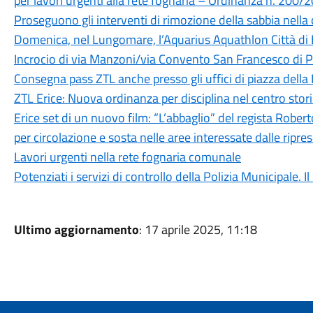
per lavori urgenti alla rete fognaria – Ordinanza n. 200/
Proseguono gli interventi di rimozione della sabbia nella
Domenica, nel Lungomare, l’Aquarius Aquathlon Città di 
Incrocio di via Manzoni/via Convento San Francesco di P
Consegna pass ZTL anche presso gli uffici di piazza della
ZTL Erice: Nuova ordinanza per disciplina nel centro storic
Erice set di un nuovo film: “L’abbaglio” del regista Robe
per circolazione e sosta nelle aree interessate dalle ripre
Lavori urgenti nella rete fognaria comunale
Potenziati i servizi di controllo della Polizia Municipale. Il 
Ultimo aggiornamento
: 17 aprile 2025, 11:18