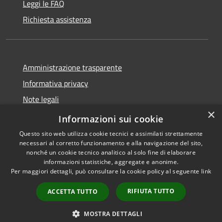
Leggi le FAQ
Richiesta assistenza
Amministrazione trasparente
Informativa privacy
Note legali
×
Dichiarazione di accessibilità
Informazioni sui cookie
Questo sito web utilizza cookie tecnici e assimilati strettamente
necessari al corretto funzionamento e alla navigazione del sito,
nonché un cookie tecnico analitico al solo fine di elaborare
informazioni statistiche, aggregate e anonime.
RSS
Copyright © 2026 • Città di
Per maggiori dettagli, può consultare la cookie policy al seguente
link
Accessibilità
Erice • Powered by
Privacy
Municipium
Accesso
•
RIFIUTA TUTTO
ACCETTA TUTTO
Cookie
redazione
Mappa del sito
MOSTRA DETTAGLI