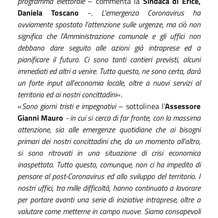
programma elettorale
– commenta la
Sindaca di Erice,
Daniela Toscano
-.
L’emergenza Coronavirus ha
ovviamente spostato l’attenzione sulle urgenze, ma ciò non
significa che l’Amministrazione comunale e gli uffici non
debbano dare seguito alle azioni già intraprese ed a
pianificare il futuro. Ci sono tanti cantieri previsti, alcuni
immediati ed altri a venire. Tutto questo, ne sono certa, darà
un forte input all’economia locale, oltre a nuovi servizi al
territorio ed ai nostri concittadini
».
«
Sono giorni tristi e impegnativi
– sottolinea l’
Assessore
Gianni Mauro
- in cui si cerca di far fronte, con la massima
attenzione, sia alle emergenze quotidiane che ai bisogni
primari dei nostri concittadini che, da un momento all’altro,
si sono ritrovati in una situazione di crisi economica
inaspettata. Tutto questo, comunque, non ci ha impedito di
pensare al post-Coronavirus ed allo sviluppo del territorio. I
nostri uffici, tra mille difficoltà, hanno continuato a lavorare
per portare avanti una serie di iniziative intraprese, oltre a
valutare come metterne in campo nuove. Siamo consapevoli