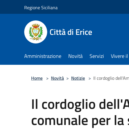
Salta al contenuto principale
Regione Siciliana
Città di Erice
Amministrazione
Novità
Servizi
Vivere 
Home
>
Novità
>
Notizie
>
Il cordoglio dell'
Il cordoglio del
comunale per la 