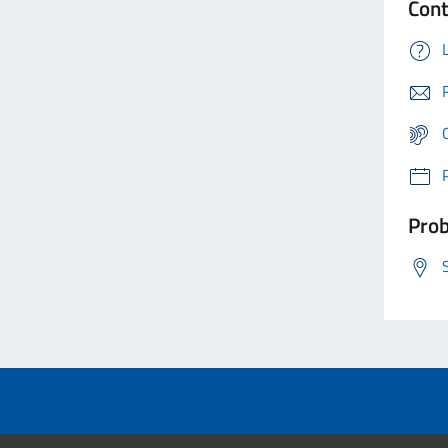
Cont
Prob