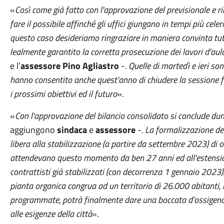
«
Così come già fatto con l'approvazione del previsionale e r
fare il possibile affinché gli uffici giungano in tempi più celer
questo caso desideriamo ringraziare in maniera convinta tut
lealmente garantito la corretta prosecuzione dei lavori d'aul
e l’
assessore Pino Agliastro
-
. Quelle di martedì e ieri s
hanno consentito anche quest'anno di chiudere la sessione 
i prossimi obiettivi ed il futuro
».
«
Con l'approvazione del bilancio consolidato si conclude du
aggiungono
sindaca
e
assessore
-
. La formalizzazione del
libera alla stabilizzazione (a partire da settembre 2023) di o
attendevano questo momento da ben 27 anni ed all'estensione 
contrattisti già stabilizzati (con decorrenza 1 gennaio 2023)
pianta organica congrua ad un territorio di 26.000 abitanti, m
programmate, potrà finalmente dare una boccata d’ossigeno a
alle esigenze della città
».