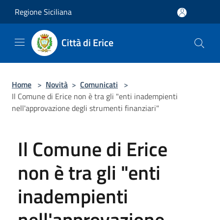
Salta al contenuto principale
Regione Siciliana
Città di Erice
Home
>
Novità
>
Comunicati
>
Il Comune di Erice non è tra gli "enti inadempienti
nell'approvazione degli strumenti finanziari"
Il Comune di Erice
non è tra gli "enti
inadempienti
nell'approvazione