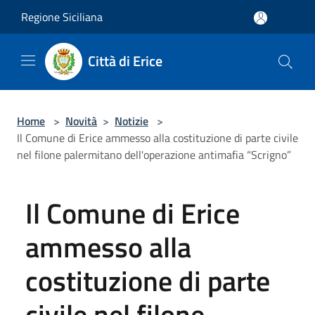
Salta al contenuto principale
Regione Siciliana
Città di Erice
Home
>
Novità
>
Notizie
>
Il Comune di Erice ammesso alla costituzione di parte civile
nel filone palermitano dell'operazione antimafia “Scrigno”
Il Comune di Erice
ammesso alla
costituzione di parte
civile nel filone