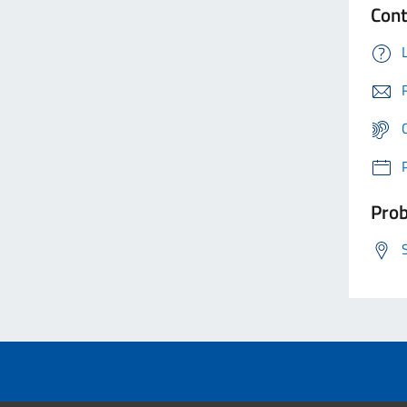
Cont
Prob