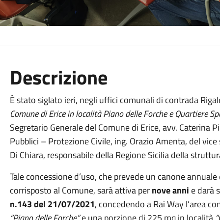
Descrizione
È stato siglato ieri, negli uffici comunali di contrada Rigale
Comune di Erice in località Piano delle Forche e Quartiere S
Segretario Generale del Comune di Erice, avv. Caterina Pi
Pubblici – Protezione Civile, ing. Orazio Amenta, del vice
Di Chiara, responsabile della Regione Sicilia della struttu
Tale concessione d’uso, che prevede un canone annuale
corrisposto al Comune, sarà attiva per
nove anni
e darà s
n.143 del 21/07/2021
, concedendo a Rai Way l’area co
“Piano delle Forche”
e una porzione di 225 mq in località
“