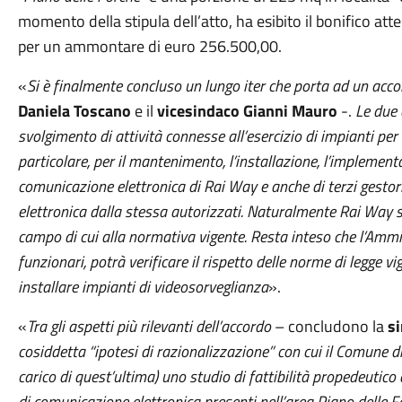
momento della stipula dell’atto, ha esibito il bonifico a
per un ammontare di euro 256.500,00.
«
Si è finalmente concluso un lungo iter che porta ad un accor
Daniela Toscano
e il
vicesindaco Gianni Mauro
-.
Le due 
svolgimento di attività connesse all’esercizio di impianti per 
particolare, per il mantenimento, l’installazione, l’implementaz
comunicazione elettronica di Rai Way e anche di terzi gestori
elettronica dalla stessa autorizzati. Naturalmente Rai Way si 
campo di cui alla normativa vigente. Resta inteso che l’Ammi
funzionari, potrà verificare il rispetto delle norme di legge vi
installare impianti di videosorveglianza
».
«
Tra gli aspetti più rilevanti dell’accordo
– concludono la
s
cosiddetta “ipotesi di razionalizzazione” con cui il Comune di
carico di quest’ultima) uno studio di fattibilità propedeutico 
di comunicazione elettronica presenti nell’area Piano delle F