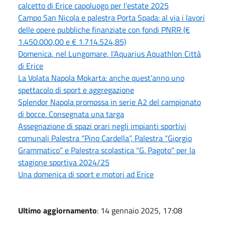
calcetto di Erice capoluogo per l’estate 2025
Campo San Nicola e palestra Porta Spada: al via i lavori
delle opere pubbliche finanziate con fondi PNRR (€
1.450.000,00 e € 1.714.524,85)
Domenica, nel Lungomare, l’Aquarius Aquathlon Città
di Erice
La Volata Napola Mokarta: anche quest’anno uno
spettacolo di sport e aggregazione
Splendor Napola promossa in serie A2 del campionato
di bocce. Consegnata una targa
Assegnazione di spazi orari negli impianti sportivi
comunali Palestra “Pino Cardella”, Palestra “Giorgio
Grammatico” e Palestra scolastica "G. Pagoto" per la
stagione sportiva 2024/25
Una domenica di sport e motori ad Erice
Ultimo aggiornamento
: 14 gennaio 2025, 17:08