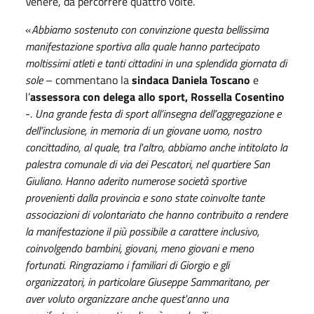
Venere, da percorrere quattro volte.
«
Abbiamo sostenuto con convinzione questa bellissima
manifestazione sportiva alla quale hanno partecipato
moltissimi atleti e tanti cittadini in una splendida giornata di
sole
– commentano la
sindaca Daniela Toscano
e
l’
assessora con delega allo sport, Rossella Cosentino
-
. Una grande festa di sport all’insegna dell’aggregazione e
dell’inclusione, in memoria di un giovane uomo, nostro
concittadino, al quale, tra l'altro, abbiamo anche intitolato la
palestra comunale di via dei Pescatori, nel quartiere San
Giuliano. Hanno aderito numerose società sportive
provenienti dalla provincia e sono state coinvolte tante
associazioni di volontariato che hanno contribuito a rendere
la manifestazione il più possibile a carattere inclusivo,
coinvolgendo bambini, giovani, meno giovani e meno
fortunati. Ringraziamo i familiari di Giorgio e gli
organizzatori, in particolare Giuseppe Sammaritano, per
aver voluto organizzare anche quest'anno una