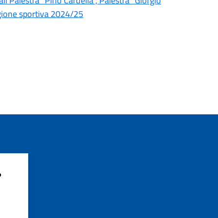
li Palestra “Pino Cardella”, Palestra “Giorgio
agione sportiva 2024/25
?