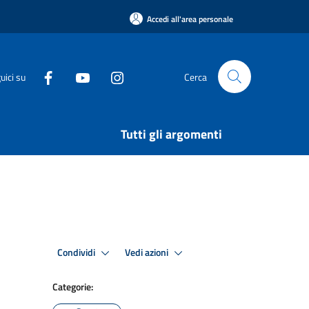
Accedi all'area personale
uici su
Cerca
Tutti gli argomenti
Condividi
Vedi azioni
Categorie: