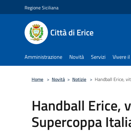
Salta al contenuto principale
Regione Siciliana
Città di Erice
Amministrazione
Novità
Servizi
Vivere 
Home
>
Novità
>
Notizie
>
Handball Erice, vi
Handball Erice, v
Supercoppa Ital