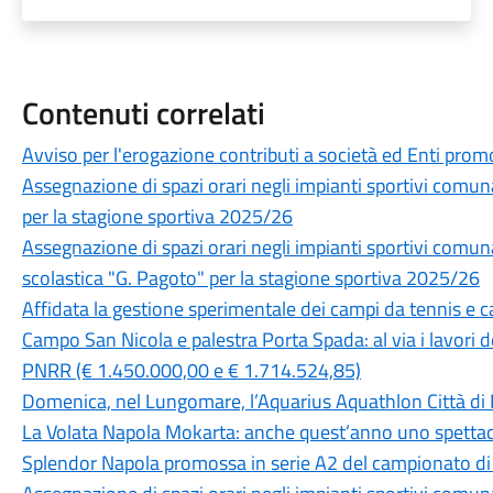
Contenuti correlati
Avviso per l'erogazione contributi a società ed Enti prom
Assegnazione di spazi orari negli impianti sportivi com
per la stagione sportiva 2025/26
Assegnazione di spazi orari negli impianti sportivi comuna
scolastica "G. Pagoto" per la stagione sportiva 2025/26
Affidata la gestione sperimentale dei campi da tennis e c
Campo San Nicola e palestra Porta Spada: al via i lavori d
PNRR (€ 1.450.000,00 e € 1.714.524,85)
Domenica, nel Lungomare, l’Aquarius Aquathlon Città di 
La Volata Napola Mokarta: anche quest’anno uno spettac
Splendor Napola promossa in serie A2 del campionato di