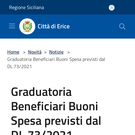
Salta al contenuto principale
Regione Siciliana
Città di Erice
Home
>
Novità
>
Notizie
>
Graduatoria Beneficiari Buoni Spesa previsti dal
DL.73/2021
Graduatoria
Beneficiari Buoni
Spesa previsti dal
DL.73/2021