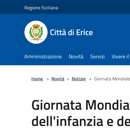
Salta al contenuto principale
Regione Siciliana
Città di Erice
Amministrazione
Novità
Servizi
Vivere 
Home
>
Novità
>
Notizie
>
Giornata Mondiale p
Giornata Mondiale
dell'infanzia e d