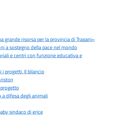
a grande risorsa per la provincia di Trapani»
ioni a sostegno della pace nel mondo
oriali e centri con funzione educativa e
progetti. Il bilancio
Ariston
 progetto
 a difesa degli animali
baby sindaco di erice