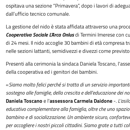
ospitava una sezione “Primavera”, dopo i lavori di adegu
dall’ufficio tecnico comunale.
La gestione del nido è stata affidata attraverso una proc
Cooperativa Sociale L'Arca Onlus
di Termini Imerese con cui
di 24 mesi. Il nido accoglie 30 bambini di età compresa tra 
nelle sezioni lattanti, semidivezzi e divezzi come previsto
Presenti alla cerimonia la sindaca Daniela Toscano, l'as
della cooperativa ed i genitori dei bambini.
«
Siamo molto felici perché si tratta di un servizio importante
sostegno alle famiglie, della crescita e dell'educazione dei n
Daniela Toscano
e l'
assessora Carmela Daidone
-
. L'as
educativo complementare alla famiglia, oltre che uno spazio 
bambino e di socializzazione. Un ambiente sicuro, confortev
per accogliere i nostri piccoli cittadini. Siamo grate a tutti co