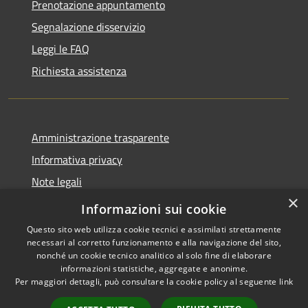
Prenotazione appuntamento
Segnalazione disservizio
Leggi le FAQ
Richiesta assistenza
Amministrazione trasparente
Informativa privacy
Note legali
×
Dichiarazione di accessibilità
Informazioni sui cookie
Questo sito web utilizza cookie tecnici e assimilati strettamente
necessari al corretto funzionamento e alla navigazione del sito,
nonché un cookie tecnico analitico al solo fine di elaborare
informazioni statistiche, aggregate e anonime.
RSS
Copyright © 2026 • Città di
Per maggiori dettagli, può consultare la cookie policy al seguente
link
Accessibilità
Erice • Powered by
Privacy
Municipium
Accesso
•