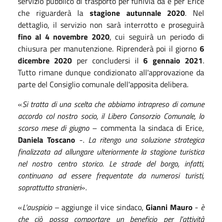
servizio pubblico di trasporto per funivia da e per Erice
che riguarderà la
stagione autunnale 2020
. Nel
dettaglio, il servizio non sarà interrotto e proseguirà
fino al 4 novembre 2020
, cui seguirà un periodo di
chiusura per manutenzione. Riprenderà poi il giorno
6
dicembre 2020
per concludersi il
6 gennaio 2021
.
Tutto rimane dunque condizionato all'approvazione da
parte del Consiglio comunale dell'apposita delibera.
«
Si tratta di una scelta che abbiamo intrapreso di comune
accordo col nostro socio, il Libero Consorzio Comunale, lo
scorso mese di giugno
– commenta la sindaca di Erice,
Daniela Toscano
-.
La ritengo una soluzione strategica
finalizzata ad allungare ulteriormente la stagione turistica
nel nostro centro storico. Le strade del borgo, infatti,
continuano ad essere frequentate da numerosi turisti,
soprattutto stranieri
».
«
L’auspicio
– aggiunge il vice sindaco,
Gianni Mauro
-
è
che ciò possa comportare un beneficio per l’attività