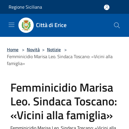
Salta al contenuto principale
Regione Siciliana
Città di Erice
Home
>
Novità
>
Notizie
>
Femminicidio Marisa Leo. Sindaca Toscano: «Vicini alla
famiglia»
Femminicidio Marisa
Leo. Sindaca Toscano:
«Vicini alla famiglia»
Femminicidio Marisa Leo. Sindaca Toscano: «Vicini alla