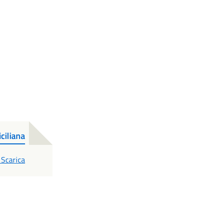
ciliana
PDF
Scarica