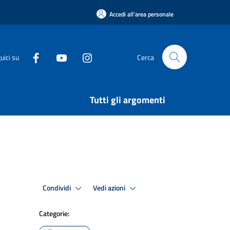
Accedi all'area personale
uici su
Cerca
Tutti gli argomenti
Condividi
Vedi azioni
Categorie: