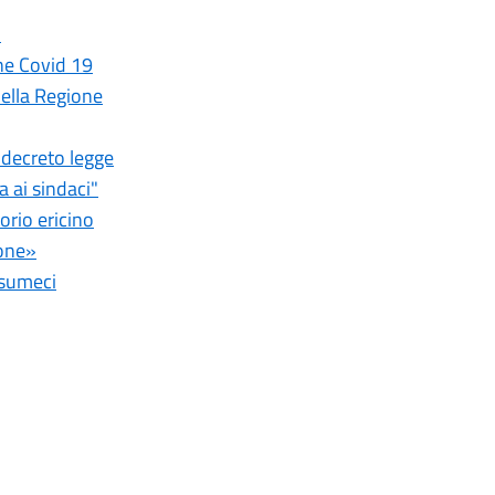
o
ne Covid 19
della Regione
 decreto legge
a ai sindaci"
orio ericino
ione»
usumeci