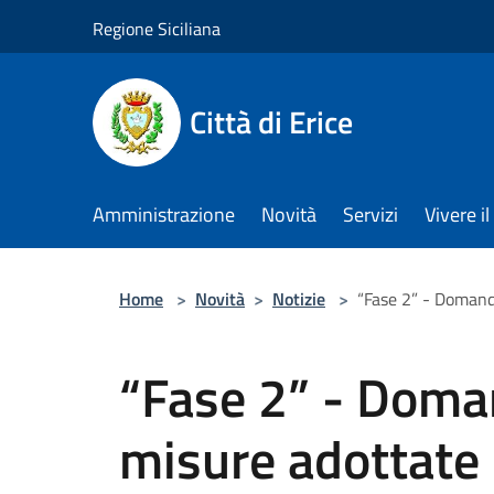
Salta al contenuto principale
Regione Siciliana
Città di Erice
Amministrazione
Novità
Servizi
Vivere 
Home
>
Novità
>
Notizie
>
“Fase 2” - Domand
“Fase 2” - Doman
misure adottate