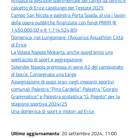
Affidata la gestione sperimentale dei campi da tennis e
calcetto di Erice capoluogo per l’estate 2025
Campo San Nicola e palestra Porta Spada: al via i lavori
delle opere pubbliche finanziate con fondi PNRR (€
1.450.000,00 e € 1.714.524,85)
Domenica, nel Lungomare, l’Aquarius Aquathlon Città
di Erice
La Volata Napola Mokarta: anche quest’anno uno
spettacolo di sport e aggregazione
Splendor Napola promossa in serie A2 del campionato
di bocce. Consegnata una targa
Assegnazione di spazi orari negli impianti sportivi
comunali Palestra “Pino Cardella”, Palestra “Giorgio
Grammatico” e Palestra scolastica "G. Pagoto" per la
stagione sportiva 2024/25
Una domenica di sport e motori ad Erice
Ultimo aggiornamento
: 20 settembre 2024, 11:00