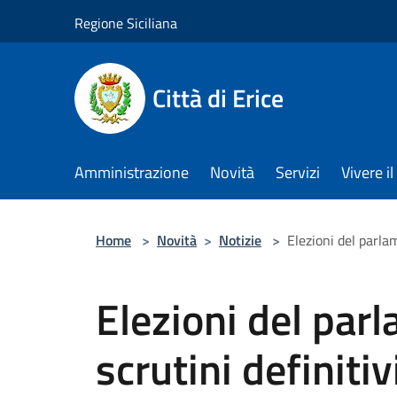
Salta al contenuto principale
Regione Siciliana
Città di Erice
Amministrazione
Novità
Servizi
Vivere 
Home
>
Novità
>
Notizie
>
Elezioni del parla
Elezioni del par
scrutini definiti