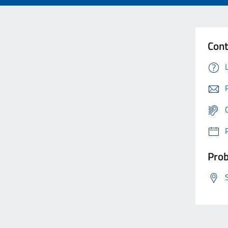
Cont
Prob